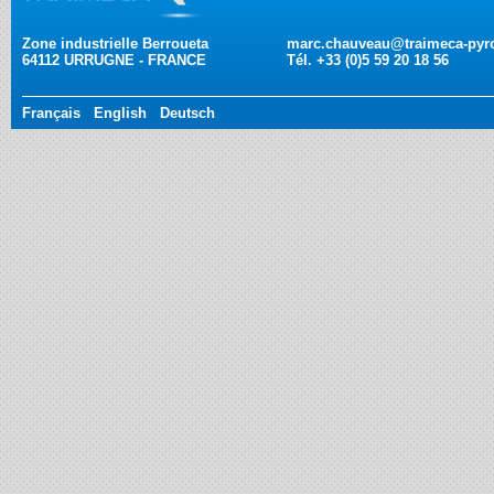
Zone industrielle Berroueta
marc.chauveau@traimeca-pyro
64112
URRUGNE
-
FRANCE
Tél. +33 (0)5 59 20 18 56
Français
English
Deutsch